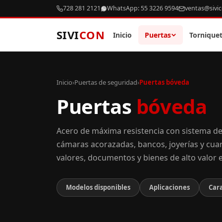
728 281 2121
WhatsApp: 55 3226 9594
ventas@sivi
SIVI
CON
Inicio
Puertas
Tornique
Inicio
›
Puertas de seguridad
›
Puertas bóveda
Puertas
bóveda
Acero de máxima resistencia con sistema de
cámaras acorazadas, bancos, joyerías y cu
valores, documentos y bienes de alto valor es
Modelos disponibles
Aplicaciones
Cara