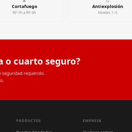
🔥
💥
Cortafuego
Antiexplosión
RF-1h a RF-3h
Niveles 1–5
a o cuarto seguro?
e seguridad requerido.
o.
PRODUCTOS
EMPRESA