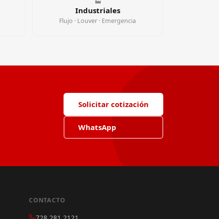
🏭
Industriales
Flujo · Louver · Emergencia
Solicitar cotización
WhatsApp
CONTACTO
728 281 2121