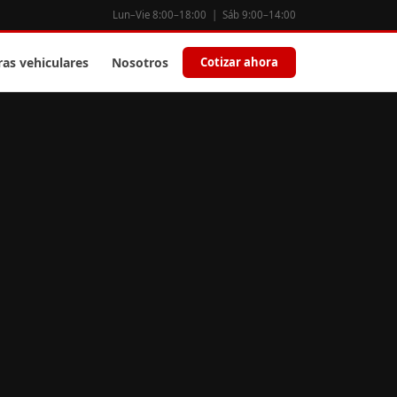
Lun–Vie 8:00–18:00 | Sáb 9:00–14:00
ras vehiculares
Nosotros
Cotizar ahora