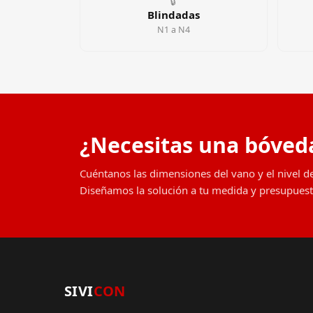
🔒
Blindadas
N1 a N4
¿Necesitas una bóved
Cuéntanos las dimensiones del vano y el nivel d
Diseñamos la solución a tu medida y presupuest
SIVI
CON