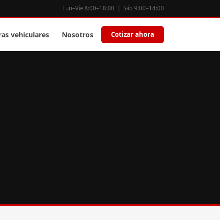
Lun–Vie 8:00–18:00 | Sáb 9:00–14:00
ras vehiculares
Nosotros
Cotizar ahora