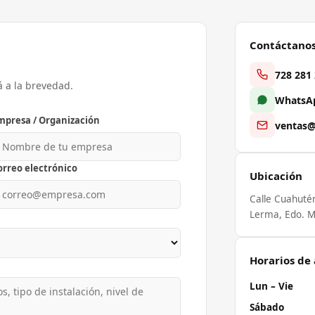
Contáctano
728 281
á a la brevedad.
WhatsAp
mpresa / Organización
ventas@
orreo electrónico
Ubicación
Calle Cuahuté
Lerma, Edo. M
Horarios de
Lun – Vie
Sábado