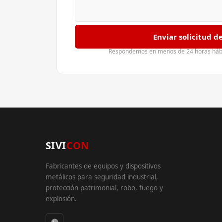
Enviar solicitud d
Respondemos en menos de 24 horas hábil
SIVI
CON
Fabricantes de equipos y dispositivos
metálicos para seguridad industrial,
protección patrimonial, robo, fuego y
explosión.