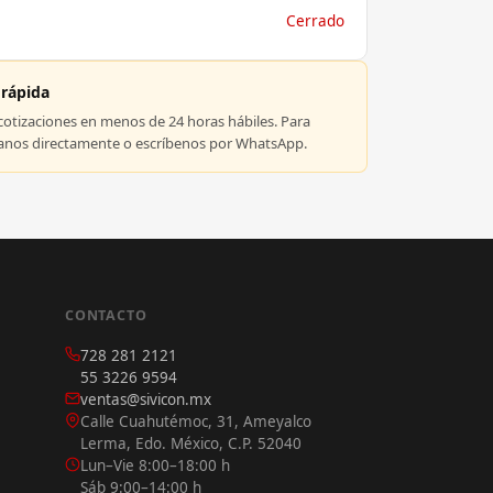
Cerrado
 rápida
tizaciones en menos de 24 horas hábiles. Para
manos directamente o escríbenos por WhatsApp.
CONTACTO
728 281 2121
55 3226 9594
ventas@sivicon.mx
Calle Cuahutémoc, 31, Ameyalco
Lerma, Edo. México, C.P. 52040
Lun–Vie 8:00–18:00 h
Sáb 9:00–14:00 h