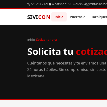
728 281 2121
WhatsApp: 55 3226 9594
ventas@sivi
SIVI
CON
Inicio
Puertas
Tornique
Inicio
›
Cotizar ahora
Solicita tu
cotiza
Cuéntanos qué necesitas y te enviamos una
24 horas hábiles. Sin compromiso, sin cost
Mexicana.