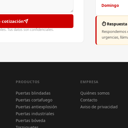
Domingo
e cotización
⏱️ Respuesta
es. Tus datos son confidenciales.
Respondemos co
urgencias, llá
PRODUCTOS
EMPRESA
Puertas blindadas
Quiénes somos
Puertas cortafuego
Contacto
Puertas antiexplosión
Aviso de privacidad
Puertas industriales
Puertas bóveda
Torniquetes