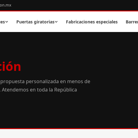
con.mx
tes
Puertas giratorias
Fabricaciones especiales
Barre
ción
 propuesta personalizada en menos de
o. Atendemos en toda la República