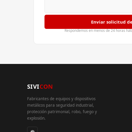
Enviar solicitud d
Respondemos en menos de 24 horas hábil
SIVI
CON
Fabricantes de equipos y dispositivos
metálicos para seguridad industrial,
protección patrimonial, robo, fuego y
explosión.