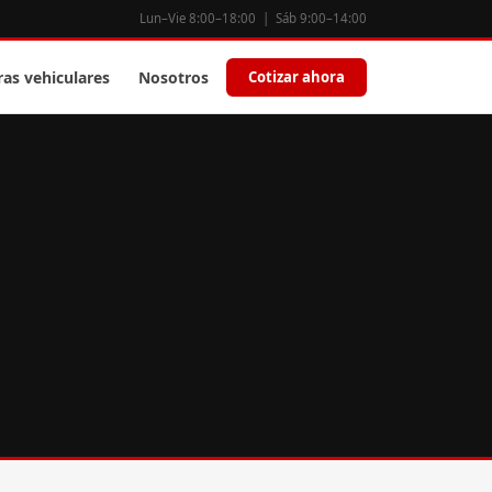
Lun–Vie 8:00–18:00 | Sáb 9:00–14:00
ras vehiculares
Nosotros
Cotizar ahora