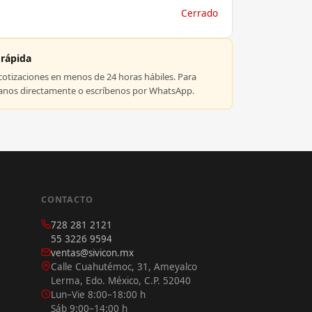
Cerrado
 rápida
tizaciones en menos de 24 horas hábiles. Para
manos directamente o escríbenos por WhatsApp.
CONTACTO
728 281 2121
55 3226 9594
ventas@sivicon.mx
Calle Cuahutémoc, 31, Ameyalco
Lerma, Edo. México, C.P. 52040
Lun–Vie 8:00–18:00 h
Sáb 9:00–14:00 h