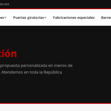
con.mx
tes
Puertas giratorias
Fabricaciones especiales
Barre
ción
 propuesta personalizada en menos de
o. Atendemos en toda la República