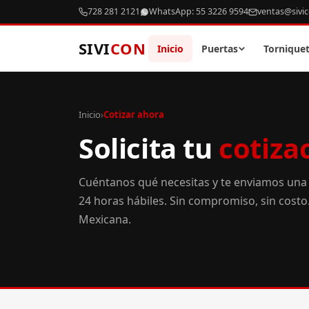
728 281 2121
WhatsApp: 55 3226 9594
ventas@sivi
SIVI
CON
Inicio
Puertas
Tornique
Inicio
›
Cotizar ahora
Solicita tu
cotiza
Cuéntanos qué necesitas y te enviamos una
24 horas hábiles. Sin compromiso, sin cost
Mexicana.