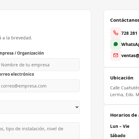
Contáctano
728 281
á a la brevedad.
WhatsAp
mpresa / Organización
ventas@
orreo electrónico
Ubicación
Calle Cuahuté
Lerma, Edo. M
Horarios de
Lun – Vie
Sábado