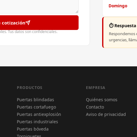
Domingo
e cotización
⏱️ Respuesta
es. Tus datos son confidenciales.
Respondemos co
urgencias, llá
PRODUCTOS
EMPRESA
Puertas blindadas
Quiénes somos
Puertas cortafuego
Contacto
Puertas antiexplosión
Aviso de privacidad
Puertas industriales
Puertas bóveda
Torniquetes