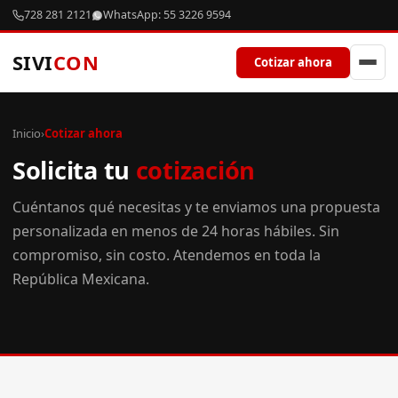
728 281 2121
WhatsApp: 55 3226 9594
SIVI
CON
Cotizar ahora
Inicio
›
Cotizar ahora
Solicita tu
cotización
Cuéntanos qué necesitas y te enviamos una propuesta
personalizada en menos de 24 horas hábiles. Sin
compromiso, sin costo. Atendemos en toda la
República Mexicana.