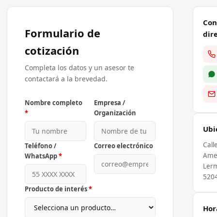
Con
Formulario de
dir
cotización
Completa los datos y un asesor te
contactará a la brevedad.
Nombre completo
Empresa /
*
Organización
Ubi
Call
Teléfono /
Correo electrónico
Ame
WhatsApp
*
Lerm
520
Producto de interés
*
Hor