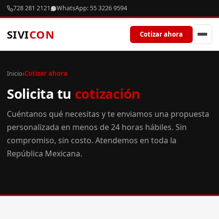
728 281 2121
WhatsApp: 55 3226 9594
SIVI
CON
Cotizar ahora
Inicio
›
Cotizar ahora
Solicita tu
cotización
Cuéntanos qué necesitas y te enviamos una propuesta
personalizada en menos de 24 horas hábiles. Sin
compromiso, sin costo. Atendemos en toda la
República Mexicana.