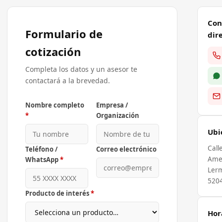
Con
Formulario de
dir
cotización
Completa los datos y un asesor te
contactará a la brevedad.
Nombre completo
Empresa /
*
Organización
Ubi
Call
Teléfono /
Correo electrónico
Ame
WhatsApp
*
Lerm
520
Producto de interés
*
Hor