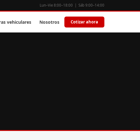
Lun–Vie 8:00–18:00 | Sáb 9:00–14:00
ras vehiculares
Nosotros
Cotizar ahora