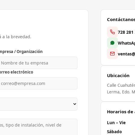
Contáctano
728 281
á a la brevedad.
WhatsAp
mpresa / Organización
ventas@
orreo electrónico
Ubicación
Calle Cuahuté
Lerma, Edo. M
Horarios de
Lun – Vie
Sábado