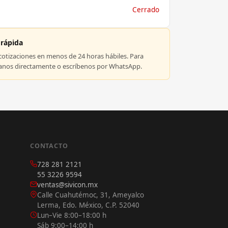
Cerrado
 rápida
tizaciones en menos de 24 horas hábiles. Para
manos directamente o escríbenos por WhatsApp.
CONTACTO
728 281 2121
55 3226 9594
ventas@sivicon.mx
Calle Cuahutémoc, 31, Ameyalco
Lerma, Edo. México, C.P. 52040
Lun–Vie 8:00–18:00 h
Sáb 9:00–14:00 h