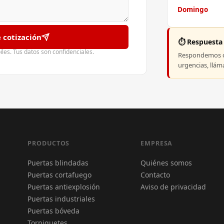
Domingo
e cotización
⏱️ Respuesta
es. Tus datos son confidenciales.
Respondemos co
urgencias, llá
PRODUCTOS
EMPRESA
Puertas blindadas
Quiénes somos
Puertas cortafuego
Contacto
Puertas antiexplosión
Aviso de privacidad
Puertas industriales
Puertas bóveda
Torniquetes