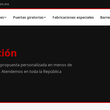
con.mx
tes
Puertas giratorias
Fabricaciones especiales
Barre
ción
 propuesta personalizada en menos de
o. Atendemos en toda la República