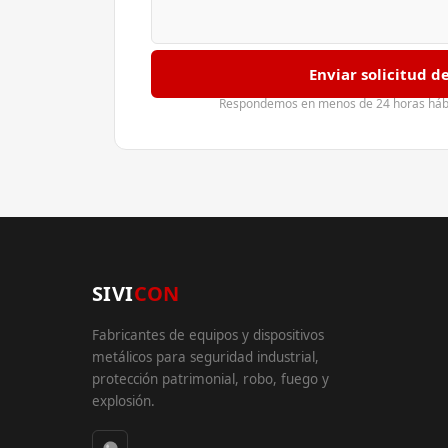
Enviar solicitud d
Respondemos en menos de 24 horas hábil
SIVI
CON
Fabricantes de equipos y dispositivos
metálicos para seguridad industrial,
protección patrimonial, robo, fuego y
explosión.