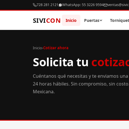
728 281 2121
WhatsApp: 55 3226 9594
ventas@sivi
SIVI
CON
Inicio
Puertas
Tornique
Inicio
›
Cotizar ahora
Solicita tu
cotiza
Cuéntanos qué necesitas y te enviamos una
24 horas hábiles. Sin compromiso, sin cost
Mexicana.