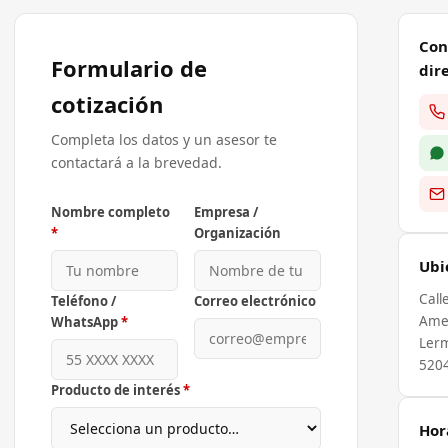
Con
Formulario de
dir
cotización
Completa los datos y un asesor te
contactará a la brevedad.
Nombre completo
Empresa /
*
Organización
Ubi
Call
Teléfono /
Correo electrónico
Ame
WhatsApp
*
Lerm
520
Producto de interés
*
Hor