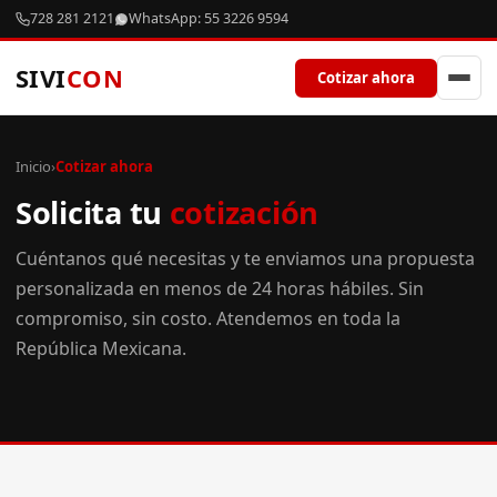
728 281 2121
WhatsApp: 55 3226 9594
SIVI
CON
Cotizar ahora
Inicio
›
Cotizar ahora
Solicita tu
cotización
Cuéntanos qué necesitas y te enviamos una propuesta
personalizada en menos de 24 horas hábiles. Sin
compromiso, sin costo. Atendemos en toda la
República Mexicana.