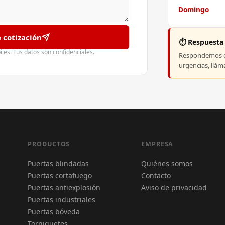
Domingo
e cotización
⏱️ Respuesta
es. Tus datos son confidenciales.
Respondemos co
urgencias, llá
PRODUCTOS
EMPRESA
Puertas blindadas
Quiénes somos
Puertas cortafuego
Contacto
Puertas antiexplosión
Aviso de privacidad
Puertas industriales
Puertas bóveda
Torniquetes