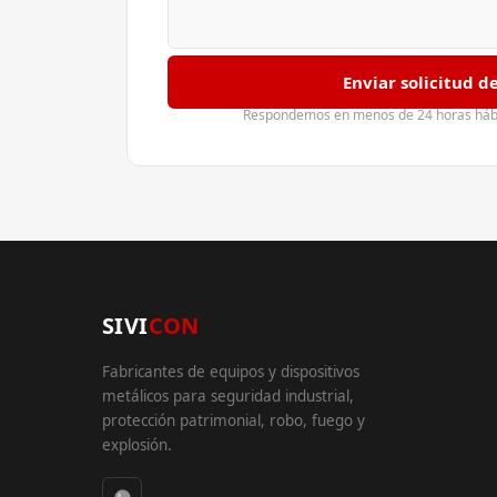
Enviar solicitud d
Respondemos en menos de 24 horas hábil
SIVI
CON
Fabricantes de equipos y dispositivos
metálicos para seguridad industrial,
protección patrimonial, robo, fuego y
explosión.