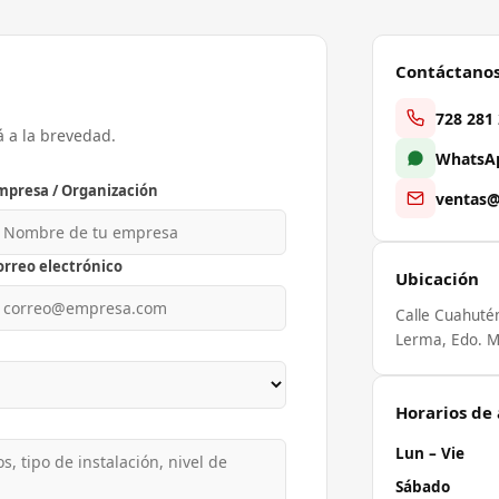
Contáctano
728 281
á a la brevedad.
WhatsAp
mpresa / Organización
ventas@
orreo electrónico
Ubicación
Calle Cuahuté
Lerma, Edo. M
Horarios de
Lun – Vie
Sábado