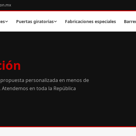
con.mx
tes
Puertas giratorias
Fabricaciones especiales
Barre
ción
 propuesta personalizada en menos de
o. Atendemos en toda la República