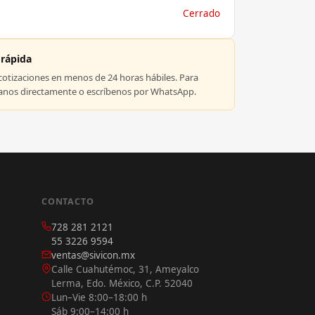
Cerrado
 rápida
tizaciones en menos de 24 horas hábiles. Para
manos directamente o escríbenos por WhatsApp.
CONTACTO
728 281 2121
55 3226 9594
ventas@sivicon.mx
Calle Cuahutémoc, 31, Ameyalco
Lerma, Edo. México, C.P. 52040
Lun–Vie 8:00–18:00 h
Sáb 9:00–14:00 h