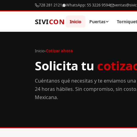
728 281 2121
WhatsApp: 55 3226 9594
ventas@sivi
SIVI
CON
Inicio
Puertas
Tornique
Inicio
›
Cotizar ahora
Solicita tu
cotiza
Cuéntanos qué necesitas y te enviamos una
24 horas hábiles. Sin compromiso, sin cost
Mexicana.