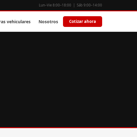
Lun–Vie 8:00–18:00 | Sáb 9:00–14:00
ras vehiculares
Nosotros
Cotizar ahora