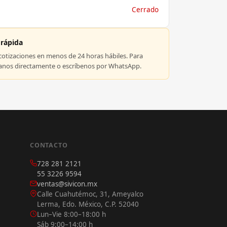
Cerrado
 rápida
tizaciones en menos de 24 horas hábiles. Para
manos directamente o escríbenos por WhatsApp.
CONTACTO
728 281 2121
55 3226 9594
ventas@sivicon.mx
Calle Cuahutémoc, 31, Ameyalco
Lerma, Edo. México, C.P. 52040
Lun–Vie 8:00–18:00 h
Sáb 9:00–14:00 h