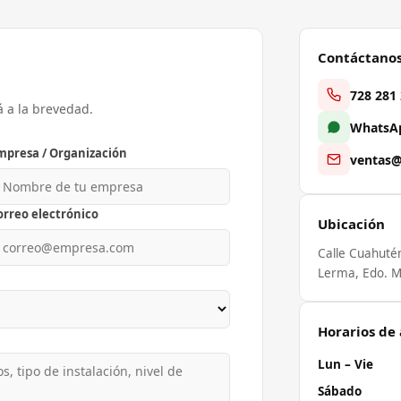
Contáctano
728 281
á a la brevedad.
WhatsAp
mpresa / Organización
ventas@
orreo electrónico
Ubicación
Calle Cuahuté
Lerma, Edo. M
Horarios de
Lun – Vie
Sábado