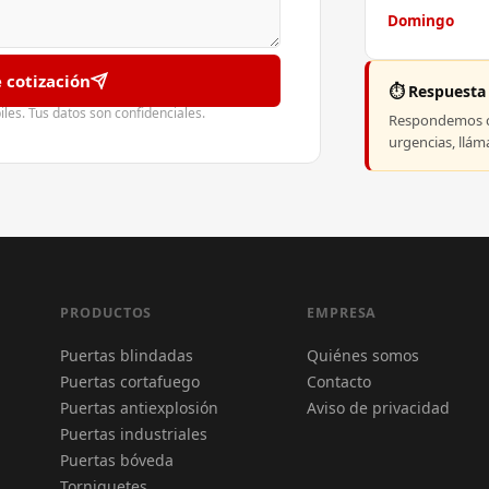
Domingo
e cotización
⏱️ Respuesta
es. Tus datos son confidenciales.
Respondemos co
urgencias, llá
PRODUCTOS
EMPRESA
Puertas blindadas
Quiénes somos
Puertas cortafuego
Contacto
Puertas antiexplosión
Aviso de privacidad
Puertas industriales
Puertas bóveda
Torniquetes