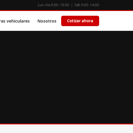
Lun–Vie 8:00–18:00 | Sáb 9:00–14:00
ras vehiculares
Nosotros
Cotizar ahora