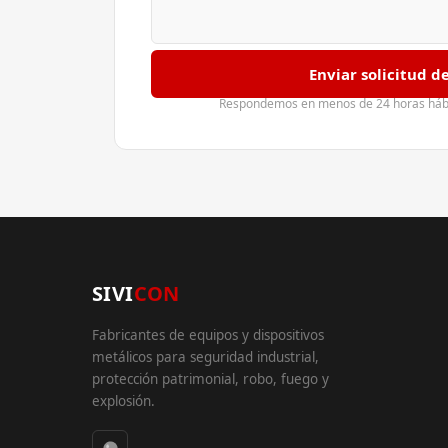
Enviar solicitud d
Respondemos en menos de 24 horas hábil
SIVI
CON
Fabricantes de equipos y dispositivos
metálicos para seguridad industrial,
protección patrimonial, robo, fuego y
explosión.