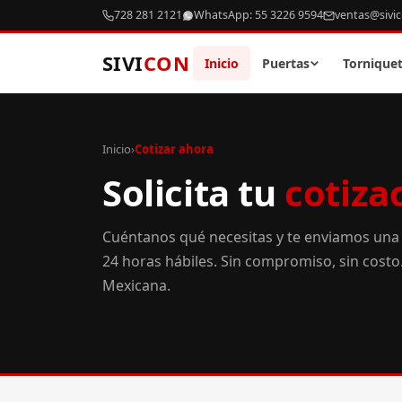
728 281 2121
WhatsApp: 55 3226 9594
ventas@sivi
SIVI
CON
Inicio
Puertas
Tornique
Inicio
›
Cotizar ahora
Solicita tu
cotiza
Cuéntanos qué necesitas y te enviamos una
24 horas hábiles. Sin compromiso, sin cost
Mexicana.