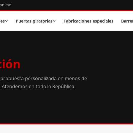
con.mx
tes
Puertas giratorias
Fabricaciones especiales
Barre
ción
 propuesta personalizada en menos de
o. Atendemos en toda la República