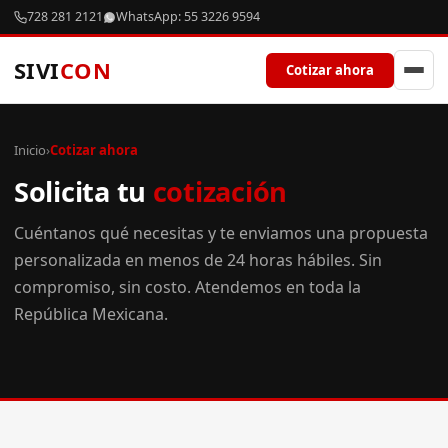
728 281 2121
WhatsApp: 55 3226 9594
SIVI
CON
Cotizar ahora
Inicio
›
Cotizar ahora
Solicita tu
cotización
Cuéntanos qué necesitas y te enviamos una propuesta
personalizada en menos de 24 horas hábiles. Sin
compromiso, sin costo. Atendemos en toda la
República Mexicana.