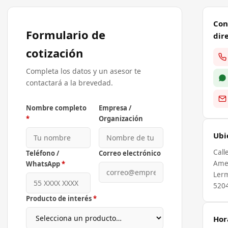
Con
Formulario de
dir
cotización
Completa los datos y un asesor te
contactará a la brevedad.
Nombre completo
Empresa /
*
Organización
Ubi
Call
Teléfono /
Correo electrónico
Ame
WhatsApp
*
Lerm
520
Producto de interés
*
Hor