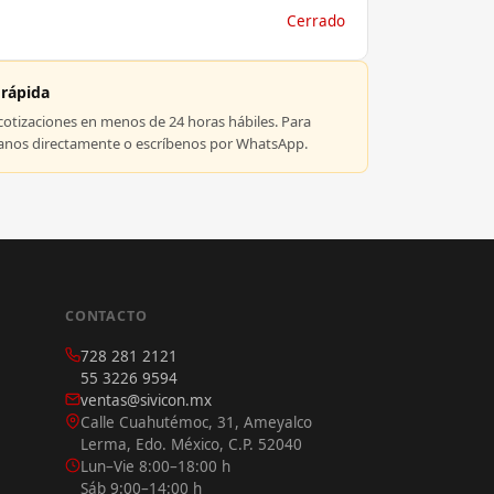
Cerrado
 rápida
tizaciones en menos de 24 horas hábiles. Para
manos directamente o escríbenos por WhatsApp.
CONTACTO
728 281 2121
55 3226 9594
ventas@sivicon.mx
Calle Cuahutémoc, 31, Ameyalco
Lerma, Edo. México, C.P. 52040
Lun–Vie 8:00–18:00 h
Sáb 9:00–14:00 h