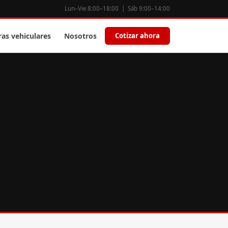
Lun–Vie 8:00–18:00 | Sáb 9:00–14:00
ras vehiculares
Nosotros
Cotizar ahora