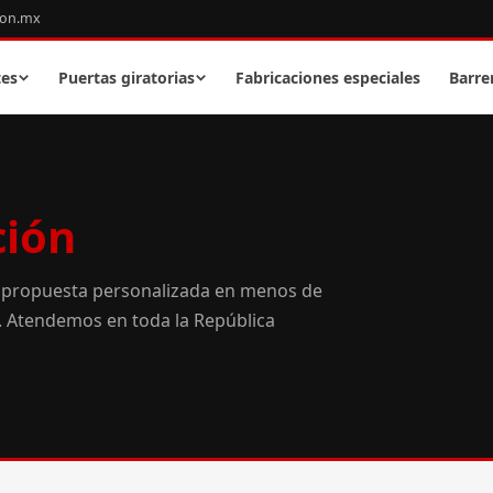
con.mx
tes
Puertas giratorias
Fabricaciones especiales
Barre
ción
 propuesta personalizada en menos de
o. Atendemos en toda la República