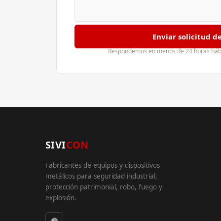
Enviar solicitud d
Respondemos en menos de 24 horas hábil
SIVI
CON
Fabricantes de equipos y dispositivos
metálicos para seguridad industrial,
protección patrimonial, robo, fuego y
explosión.