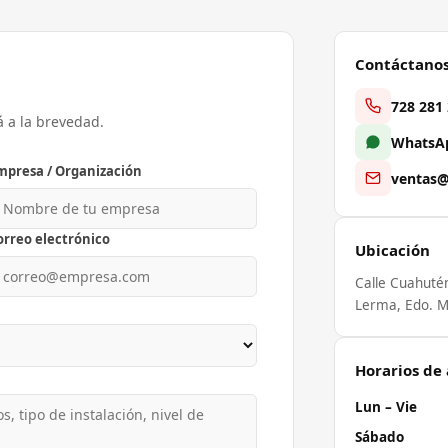
Contáctano
728 281
á a la brevedad.
WhatsAp
mpresa / Organización
ventas@
orreo electrónico
Ubicación
Calle Cuahuté
Lerma, Edo. M
Horarios de
Lun – Vie
Sábado