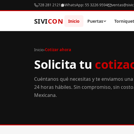
728 281 2121
WhatsApp: 55 3226 9594
ventas@sivi
SIVI
CON
Inicio
Puertas
Tornique
Inicio
›
Cotizar ahora
Solicita tu
cotiza
Cuéntanos qué necesitas y te enviamos una
24 horas hábiles. Sin compromiso, sin cost
Mexicana.