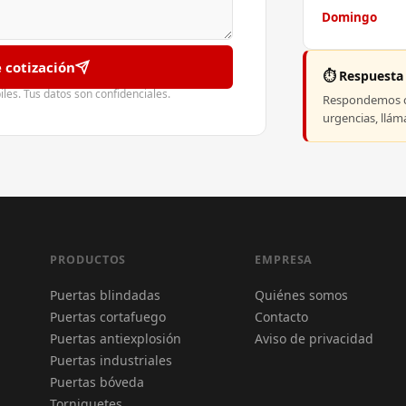
Domingo
e cotización
⏱️ Respuesta
es. Tus datos son confidenciales.
Respondemos co
urgencias, llá
PRODUCTOS
EMPRESA
Puertas blindadas
Quiénes somos
Puertas cortafuego
Contacto
Puertas antiexplosión
Aviso de privacidad
Puertas industriales
Puertas bóveda
Torniquetes